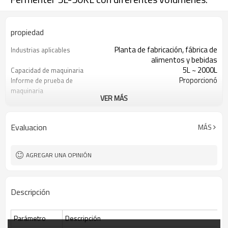
propiedad
Planta de fabricación, fábrica de
Industrias aplicables
alimentos y bebidas
5L ~ 2000L
Capacidad de maquinaria
Proporcionó
Informe de prueba de
maquinaria
VER MÁS
1 año
Garantía de los
componentes principales
Automático
Puntos de venta clave
Evaluacion
MÁS
Equipo de fermentación
Tratamiento
Bailún
Nombre de marca
cultivo de células de levadura
Tipos de procesamiento
AGREGAR UNA OPINIÓN
bacteriana
Bacterias, levaduras, cultivos
Solicitud
celulares, vacunas, etc.
Descripción
PLC Siemens
Sistema de control
Interior 316L, cubierta 304
Recipiente de acero
inoxidable
Parámetro
Descripción
Mettler o Hamilton
Sensor de pH