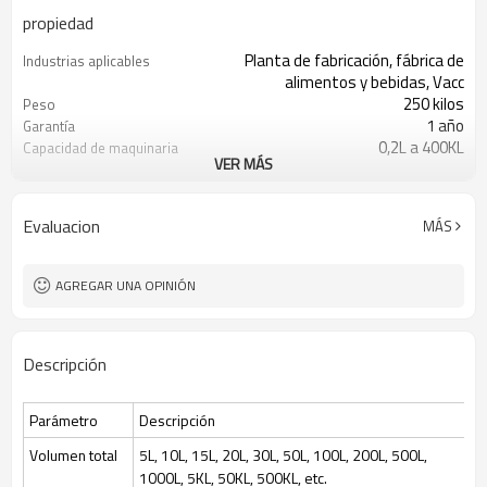
propiedad
Planta de fabricación, fábrica de
Industrias aplicables
alimentos y bebidas, Vacc
250 kilos
Peso
1 año
Garantía
0,2L a 400KL
Capacidad de maquinaria
VER MÁS
Proporcionó
Informe de prueba de
maquinaria
1 año
Garantía de los
Evaluacion
MÁS
componentes principales
Equipo de fermentación
Tratamiento
cultivo de células de levadura
Tipos de procesamiento
AGREGAR UNA OPINIÓN
bacteriana
60*70*160cm
Dimensiones (L*An*Al)
0,2L a 400KL
Volumen total
Descripción
Acero inoxidable 316L y 304
Material
PLC Siemens
Sistema de control
0,2 um-0,4 um, 0,4-0,6 um
Superficie del tanque
Parámetro
Descripción
Siemens 1200/1500
SOCIEDAD ANÓNIMA
Mettler o Hamilton
Sensor de oxígeno
Volumen total
5L, 10L, 15L, 20L, 30L, 50L, 100L, 200L, 500L,
disuelto
1000L, 5KL, 50KL, 500KL, etc.