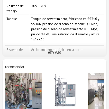
Volumen de
30% ~ 70%
trabajo
Tanque
Tanque de revestimiento, fabricado en SS316 y
SS304, presión de diseño del tanque 0,3 Mpa,
presión de diseño de revestimiento 0,35 Mpa,
pulido 0,4-0,6 um, relación de diámetro y altura
1:2,2-2,5
Sistema de
Accionamiento mecánico en la parte
VER MÁS
agitación
superior/inferior o accionamiento magnético en la
parte superior, 3 paletas de seis palas ajustables
en altura
recomendar
Velocidad de agitación: 50~1000 rpm/50-400
rpm
Esterilización
Esterilización manual en el lugar (SIP), el control
automático por programa es opcional
Limpio
Limpieza en el lugar (CIP) mediante válvulas de
control y tuberías de bola rociadora + CIP
Control de gas
Control por medidor de rotor, caudal de aire 1