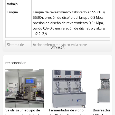
trabajo
Tanque
Tanque de revestimiento, fabricado en SS316 y
SS304, presión de diseño del tanque 0,3 Mpa,
presión de diseño de revestimiento 0,35 Mpa,
pulido 0,4-0,6 um, relación de diámetro y altura
1:2,2-2,5
Sistema de
Accionamiento mecánico en la parte
VER MÁS
agitación
superior/inferior o accionamiento magnético en la
parte superior, 3 palas de seis aspas ajustables
en altura
recomendar
Velocidad de agitación: 50~1000 rpm/50-400
rpm
Esterilización
Esterilización manual en el lugar (SIP), el control
automático por programa es opcional
Limpio
Limpieza en el lugar (CIP) mediante válvulas de
control y tuberías de bola rociadora + CIP
Control de gas
Control por medidor de rotor, caudal de aire 1
Se utiliza un equipo de
Fermentador de vidrio
Biorreactor de
vvm o caudal de O2