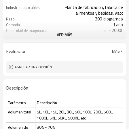
Planta de fabricación, fábrica de
Industrias aplicables
alimentos y bebidas, Vacc
300 kilogramos
Peso
1 año
Garantía
5L ~ 2000L
Capacidad de maquinaria
VER MÁS
Proporcionó
Informe de prueba de
maquinaria
Automático
Puntos de venta clave
Evaluacion
MÁS
Nuevo producto 2020
Tipo de marketing
Proporcionó
Vídeo de inspección de
salida
AGREGAR UNA OPINIÓN
Equipo de fermentación
Tratamiento
Nuevo
Condición
cultivo de células de levadura
Tipos de procesamiento
Descripción
bacteriana
30 ~ 70%
Volumen de alimentación
PLC Siemens
Sistema de control
Parámetro
Descripción
Interior 316L, cubierta 304
Recipiente de acero
inoxidable
Volumen total
5L, 10L, 15L, 20L, 30L, 50L, 100L, 200L, 500L,
SEW, Alemania
Motor agitador
1000L, 5KL, 50KL, 500KL, etc.
Volumen de
30% ~ 70%