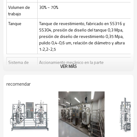
Volumen de
30% ~ 70%
trabajo
Tanque
Tanque de revestimiento, fabricado en SS316 y
SS304, presión de diseño del tanque 0,3 Mpa,
presión de diseño de revestimiento 0,35 Mpa,
pulido 0,4-0,6 um, relación de diámetro y altura
1:2,2-2,5
Sistema de
Accionamiento mecánico en la parte
VER MÁS
agitación
superior/inferior o accionamiento magnético en la
parte superior, 3 palas de seis aspas ajustables
en altura
recomendar
Velocidad de agitación: 50~1000 rpm/50-400
rpm
Esterilización
Esterilización manual en el lugar (SIP), el control
automático por programa es opcional
Limpio
Limpieza en el lugar (CIP) mediante válvulas de
control y tuberías de bola rociadora + CIP
Control de gas
Control por medidor de rotor, caudal de aire 1