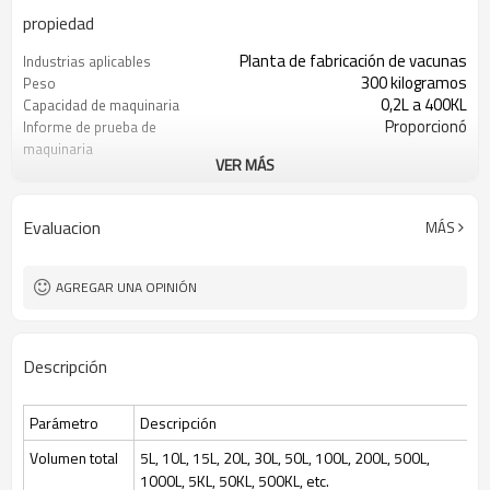
propiedad
Planta de fabricación de vacunas
Industrias aplicables
300 kilogramos
Peso
0,2L a 400KL
Capacidad de maquinaria
Proporcionó
Informe de prueba de
maquinaria
VER MÁS
Automático
Puntos de venta clave
Equipo de fermentación
Tratamiento
cultivo de células de levadura
Tipos de procesamiento
Evaluacion
MÁS
bacteriana
15-70Kw Depende
Fuerza
Vidrio, SS316L/SS304
Material
AGREGAR UNA OPINIÓN
0,2 um-0,4 um, 0,4-0,6 um
Superficie del tanque
Mittler o Hamilton
Sensor de pH/OD
ES/RU/CN
Lenguaje de manipulación
Descripción
de datos
Control de software de programa
Modo de control
mediante pantalla táctil
Parámetro
Descripción
0,2L a 400KL
Volumen
Cultivo de células bacterianas/de
Aplicación del fermentador
Volumen total
5L, 10L, 15L, 20L, 30L, 50L, 100L, 200L, 500L,
levadura/de mamíferos, etc.
1000L, 5KL, 50KL, 500KL, etc.