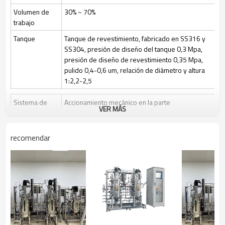
Volumen de
30% ~ 70%
trabajo
Tanque
Tanque de revestimiento, fabricado en SS316 y
SS304, presión de diseño del tanque 0,3 Mpa,
presión de diseño de revestimiento 0,35 Mpa,
pulido 0,4-0,6 um, relación de diámetro y altura
1:2,2-2,5
Sistema de
Accionamiento mecánico en la parte
VER MÁS
agitación
superior/inferior o accionamiento magnético en la
parte superior, 3 paletas de seis palas ajustables
en altura
recomendar
Velocidad de agitación: 50~1000 rpm/50-400
rpm
Esterilización
Esterilización manual en el lugar (SIP), el control
automático por programa es opcional
Limpio
Limpieza en el lugar (CIP) mediante válvulas de
control y tuberías de bola rociadora + CIP
Control de gas
Control por medidor de rotor, caudal de aire 1