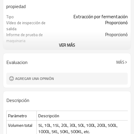
propiedad
Extracción por fermentación
Tipo
Proporcionó
Vídeo de inspección de
salida
Proporcionó
Informe de prueba de
maquinaria
VER MÁS
Nuevo producto 2024
Tipo de marketing
1 año
Garantía de los
componentes principales
Evaluacion
MÁS
400
Peso
Fácil de operar
Puntos de venta clave
Automático
Calificación automática
AGREGAR UNA OPINIÓN
Nuevo
Condición
220/380 voltios 50/60 Hz
Voltaje
0,75 KW-75 KW
Fuerza
Descripción
BLBIO-SJA
Modelo
5L-200KL
Volumen total
30% ~ 70%
Volumen de trabajo
Parámetro
Descripción
Esterilización en el lugar (SIP), control
Esterilización
automático por programa
Volumen total
5L, 10L, 15L, 20L, 30L, 50L, 100L, 200L, 500L,
1000L, 5KL, 50KL, 500KL, etc.