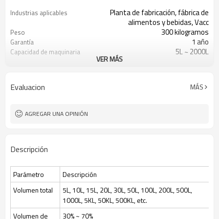
Planta de fabricación, fábrica de
Industrias aplicables
alimentos y bebidas, Vacc
300 kilogramos
Peso
1 año
Garantía
5L ~ 2000L
Capacidad de maquinaria
VER MÁS
Proporcionó
Informe de prueba de
maquinaria
1 año
Garantía de los
Evaluacion
MÁS
componentes principales
Automático
Puntos de venta clave
Equipo de fermentación
Tratamiento
AGREGAR UNA OPINIÓN
cultivo de células de levadura
Tipos de procesamiento
bacteriana
Bacterias, levaduras, cultivos
Solicitud
Descripción
celulares, vacunas, etc.
15-2000 litros
Volumen total
30 ~ 70%
Volumen de alimentación
Parámetro
Descripción
PLC Siemens
Sistema de control
En el sitio
Esterilización
Volumen total
5L, 10L, 15L, 20L, 30L, 50L, 100L, 200L, 500L,
Mettler o Hamilton
Sensor de pH
1000L, 5KL, 50KL, 500KL, etc.
Volumen de
30% ~ 70%