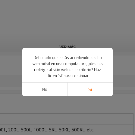
VER MÁS
Caja
Detectado que estás accediendo al sitio
web móvil en una computadora, ¿deseas
redirigir al sitio web de escritorio? Haz
clic en 'sí' para continuar
No
Si
100L, 200L, 500L, 1000L, 5KL, 50KL, 500KL, etc.