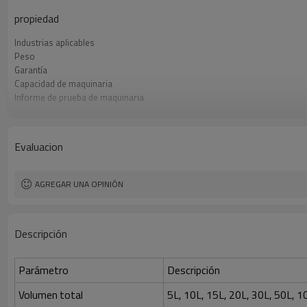
propiedad
Industrias aplicables
Peso
Garantía
Capacidad de maquinaria
Informe de prueba de maquinaria
Garantía de los componentes principales
Componentes principales
Puntos de venta clave
Evaluacion
Tipo de marketing
Vídeo de inspección de salida
Tratamiento
AGREGAR UNA OPINIÓN
Condición
Tipos de procesamiento
Volumen de alimentación
Descripción
Control de velocidad
Parámetro
Descripción
Volumen total
5L, 10L, 15L, 20L, 30L, 50L, 