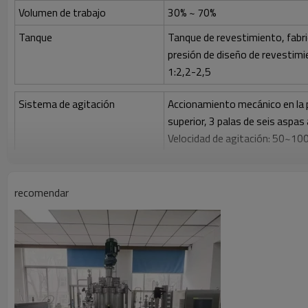
Volumen de trabajo
30% ~ 70%
Tanque
Tanque de revestimiento, fabr
presión de diseño de revestimi
1:2,2-2,5
Sistema de agitación
Accionamiento mecánico en la p
superior, 3 palas de seis aspas
Velocidad de agitación: 50~1
Esterilización
Esterilización manual en el lug
Limpio
Limpieza en el lugar (CIP) medi
recomendar
Control de gas
Control por medidor de rotor, c
Alimentación
Alimentación automática media
Control antiespumante
Añadir antiespumante automát
Control de temperatura
Autocontrol, rango de calentam