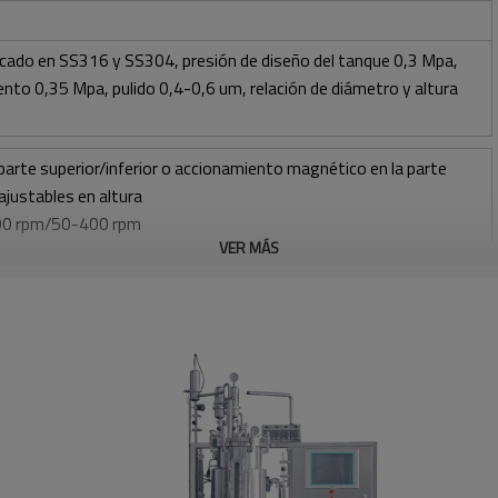
icado en SS316 y SS304, presión de diseño del tanque 0,3 Mpa,
ento 0,35 Mpa, pulido 0,4-0,6 um, relación de diámetro y altura
arte superior/inferior o accionamiento magnético en la parte
 ajustables en altura
000 rpm/50-400 rpm
VER MÁS
ar (SIP), el control automático por programa es opcional
ante válvulas de control y tuberías de bola rociadora + CIP
audal de aire 1 vvm o caudal de O2
nte bomba peristáltica.
icamente mediante bomba peristáltica
iento eléctrico: fuente de agua agregada de 5ºC a 70ºC