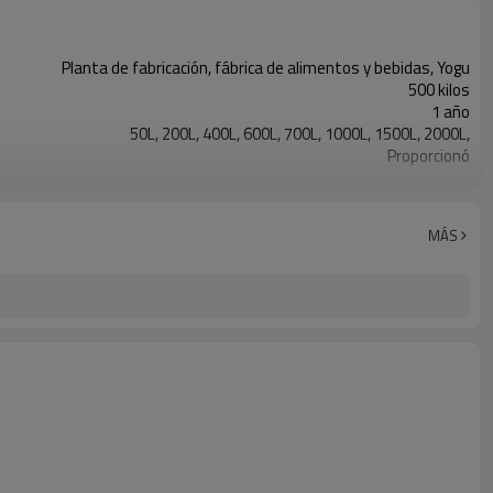
Planta de fabricación, fábrica de alimentos y bebidas, Yogu
500 kilos
1 año
50L, 200L, 400L, 600L, 700L, 1000L, 1500L, 2000L,
Proporcionó
1 año
 de cambios, motor, engranaje, bomba, recipiente a presión, cojinete
Automático
MÁS
Nuevo producto 2024
Proporcionó
Equipo de fermentación
Nuevo
cultivo de células de levadura bacteriana
70%
Control PID inteligente, 50-1000 rpm, precisión ± 5 ‰