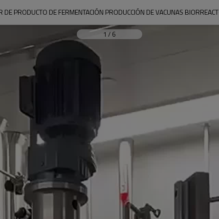
 DE PRODUCTO DE FERMENTACIÓN PRODUCCIÓN DE VACUNAS BIORREACT
1
/
6