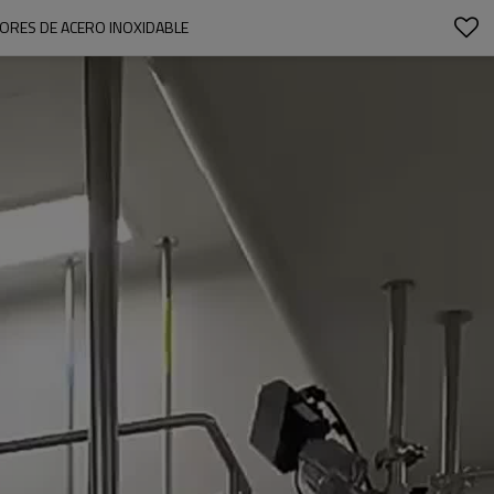
ORES DE ACERO INOXIDABLE