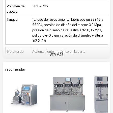
disuelto
Volumen de
30% ~ 70%
trabajo
Tanque
Tanque de revestimiento, fabricado en SS316 y
SS304, presión de diseño del tanque 0,3 Mpa,
presión de diseño de revestimiento 0,35 Mpa,
pulido 0,4-0,6 um, relación de diámetro y altura
1:2,2-2,5
Sistema de
Accionamiento mecánico en la parte
VER MÁS
agitación
superior/inferior o accionamiento magnético en la
parte superior, 3 palas de seis aspas ajustables
en altura
recomendar
Velocidad de agitación: 50~1000 rpm/50-400
rpm
Esterilización
Esterilización manual en el lugar (SIP), el control
automático por programa es opcional
Limpio
Limpieza en el lugar (CIP) mediante válvulas de
control y tuberías de bola rociadora + CIP
Control de gas
Control por medidor de rotor, caudal de aire 1