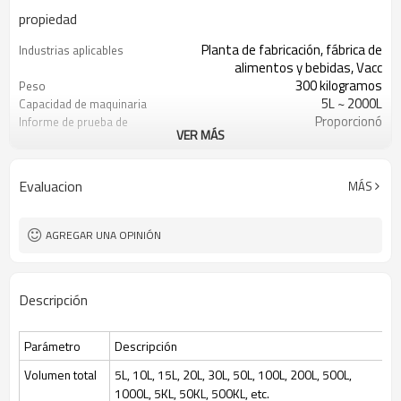
propiedad
Planta de fabricación, fábrica de
Industrias aplicables
alimentos y bebidas, Vacc
300 kilogramos
Peso
5L ~ 2000L
Capacidad de maquinaria
Proporcionó
Informe de prueba de
VER MÁS
maquinaria
Caja de cambios, motor, engranaje,
Componentes principales
bomba, recipiente a presión, PLC,
Evaluacion
MÁS
Automático
Puntos de venta clave
Nuevo producto 2024
Tipo de marketing
Equipo de fermentación
Tratamiento
AGREGAR UNA OPINIÓN
Nuevo
Condición
cultivo de células de levadura
Tipos de procesamiento
bacteriana
Descripción
15-2000 litros
Volumen total
30 ~ 70%
Volumen de alimentación
Interior 316L, cubierta 304
Recipiente de acero
Parámetro
Descripción
inoxidable
En el sitio
Esterilización
Volumen total
5L, 10L, 15L, 20L, 30L, 50L, 100L, 200L, 500L,
Mettler o Hamilton
Sensor de oxígeno
1000L, 5KL, 50KL, 500KL, etc.