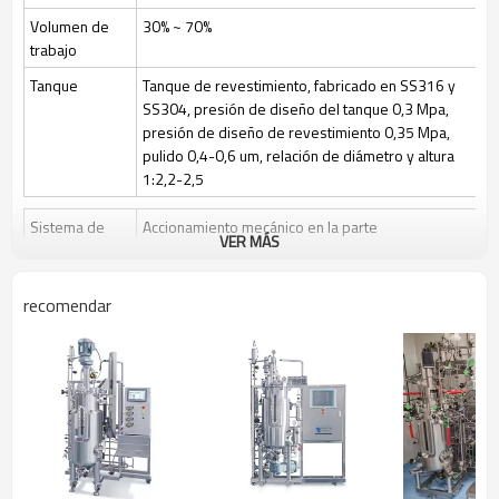
15-2000 litros
Volumen total
Volumen de
30% ~ 70%
30 ~ 70%
Volumen de alimentación
trabajo
PLC Siemens
Sistema de control
Tanque
Tanque de revestimiento, fabricado en SS316 y
SS304, presión de diseño del tanque 0,3 Mpa,
presión de diseño de revestimiento 0,35 Mpa,
pulido 0,4-0,6 um, relación de diámetro y altura
1:2,2-2,5
Sistema de
Accionamiento mecánico en la parte
VER MÁS
agitación
superior/inferior o accionamiento magnético en la
parte superior, 3 palas de seis aspas ajustables
en altura
recomendar
Velocidad de agitación: 50~1000 rpm/50-400
rpm
Esterilización
Esterilización manual en el lugar (SIP), el control
automático por programa es opcional
Limpio
Limpieza en el lugar (CIP) mediante válvulas de
control y tuberías de bola rociadora + CIP
Control de gas
Control por medidor de rotor, caudal de aire 1