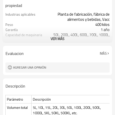
propiedad
Planta de fabricación, fábrica de
Industrias aplicables
alimentos y bebidas, Vacc
400 kilos
Peso
1 año
Garantía
50L, 200L, 400L, 600L, 700L, 1000L,
Capacidad de maquinaria
VER MÁS
1500L, 2000L,
Proporcionó
Informe de prueba de
maquinaria
Evaluacion
MÁS
1 año
Garantía de los
componentes principales
Caja de cambios, motor, engranaje,
Componentes principales
AGREGAR UNA OPINIÓN
bomba, recipiente a presión, PLC,
Automático
Puntos de venta clave
Proporcionó
Vídeo de inspección de
Descripción
salida
Equipo de fermentación
Tratamiento
cultivo de células de levadura
Tipos de procesamiento
Parámetro
Descripción
bacteriana
Bacterias, levaduras, cultivos
Solicitud
Volumen total
5L, 10L, 15L, 20L, 30L, 50L, 100L, 200L, 500L,
celulares, vacunas, etc.
1000L, 5KL, 50KL, 500KL, etc.